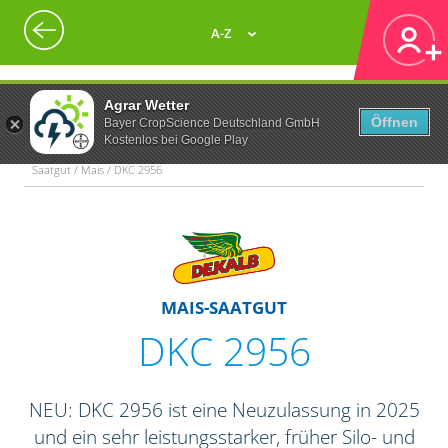
A-Z
Agrar Wetter
Öffnen
Bayer CropScience Deutschland GmbH
Kostenlos bei Google Play
Saatgut / Mais / DKC 2956
MAIS-SAATGUT
DKC 2956
NEU: DKC 2956 ist eine Neuzulassung in 2025
und ein sehr leistungsstarker, früher Silo- und