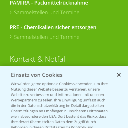
PAMIRA - Packmittelrücknahme
Sammelstellen und Termine
PRE - Chemikalien sicher entsorgen
Sammelstellen und Termine
Kontakt & Notfall
Einsatz von Cookies
Beratung auf WhatsApp
T.
+49 (0)174 346 564 1
Wir würden gerne optionale Cookies verwenden, um Ihre
Nutzung dieser Website besser zu verstehen, unsere
Website zu verbessern und Informationen mit unseren
KONTAKT
Werbepartnern zu teilen. Ihre Einwilligung umfasst auch
die in der Datenschutzerklärung im Detail dargestellten
Übermittlungen an Empfänger in unsicheren Drittstaaten,
Hilfe in Notfällen
wie insbesondere den USA. Dort besteht das Risiko, dass
Ihre derart übermittelten Daten dem Zugriff durch
T.
+49 (0)214/30-20220
Behörden in diesen Drittstaaten zu Kontroll- und