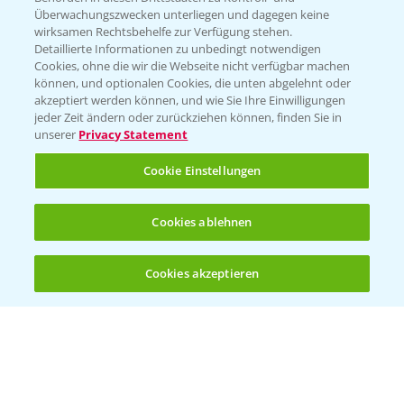
Überwachungszwecken unterliegen und dagegen keine
wirksamen Rechtsbehelfe zur Verfügung stehen.
Detaillierte Informationen zu unbedingt notwendigen
Cookies, ohne die wir die Webseite nicht verfügbar machen
können, und optionalen Cookies, die unten abgelehnt oder
akzeptiert werden können, und wie Sie Ihre Einwilligungen
jeder Zeit ändern oder zurückziehen können, finden Sie in
Folgen Sie uns
unserer
Privacy Statement
Cookie Einstellungen
Cookies ablehnen
Cookies akzeptieren
Öffnen
Bis zu 4 Produkte vergleichen:
(noch 4)
Allgemeine Nutzungsbedingungen
Datenschutzerklärung
Impressum
Gebrauchshinweise
© Bayer CropScience Deutschland GmbH