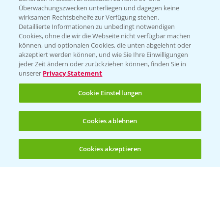
Überwachungszwecken unterliegen und dagegen keine
wirksamen Rechtsbehelfe zur Verfügung stehen.
Detaillierte Informationen zu unbedingt notwendigen
Cookies, ohne die wir die Webseite nicht verfügbar machen
können, und optionalen Cookies, die unten abgelehnt oder
akzeptiert werden können, und wie Sie Ihre Einwilligungen
jeder Zeit ändern oder zurückziehen können, finden Sie in
Folgen Sie uns
unserer
Privacy Statement
Cookie Einstellungen
Cookies ablehnen
Cookies akzeptieren
Öffnen
Bis zu 4 Produkte vergleichen:
(noch 4)
Allgemeine Nutzungsbedingungen
Datenschutzerklärung
Impressum
Gebrauchshinweise
© Bayer CropScience Deutschland GmbH