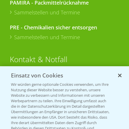
PAMIRA - Packmittelrücknahme
Sammelstellen und Termine
PRE - Chemikalien sicher entsorgen
Sammelstellen und Termine
Kontakt & Notfall
Einsatz von Cookies
Beratung auf WhatsApp
T.
+49 (0)174 346 564 1
Wir würden gerne optionale Cookies verwenden, um Ihre
Nutzung dieser Website besser zu verstehen, unsere
Website zu verbessern und Informationen mit unseren
KONTAKT
Werbepartnern zu teilen. Ihre Einwilligung umfasst auch
die in der Datenschutzerklärung im Detail dargestellten
Übermittlungen an Empfänger in unsicheren Drittstaaten,
Hilfe in Notfällen
wie insbesondere den USA. Dort besteht das Risiko, dass
Ihre derart übermittelten Daten dem Zugriff durch
T.
+49 (0)214/30-20220
Behörden in diesen Drittstaaten zu Kontroll- und