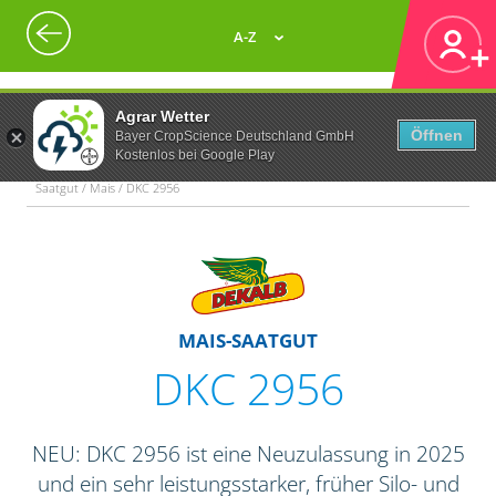
A-Z
Agrar Wetter
Öffnen
Bayer CropScience Deutschland GmbH
Kostenlos bei Google Play
Saatgut / Mais / DKC 2956
MAIS-SAATGUT
DKC 2956
NEU: DKC 2956 ist eine Neuzulassung in 2025
und ein sehr leistungsstarker, früher Silo- und