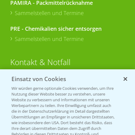
PAMIRA - Packmittelrücknahme
Sammelstellen und Termine
PRE - Chemikalien sicher entsorgen
Sammelstellen und Termine
Kontakt & Notfall
Einsatz von Cookies
Beratung auf WhatsApp
T.
+49 (0)174 346 564 1
Wir würden gerne optionale Cookies verwenden, um Ihre
Nutzung dieser Website besser zu verstehen, unsere
Website zu verbessern und Informationen mit unseren
KONTAKT
Werbepartnern zu teilen. Ihre Einwilligung umfasst auch
die in der Datenschutzerklärung im Detail dargestellten
Übermittlungen an Empfänger in unsicheren Drittstaaten,
Hilfe in Notfällen
wie insbesondere den USA. Dort besteht das Risiko, dass
Ihre derart übermittelten Daten dem Zugriff durch
T.
+49 (0)214/30-20220
Behörden in diesen Drittstaaten zu Kontroll- und