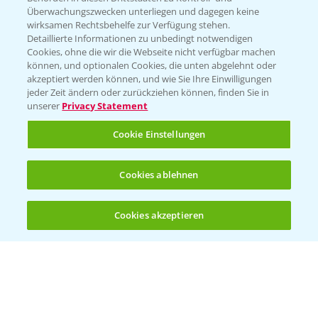
Überwachungszwecken unterliegen und dagegen keine
wirksamen Rechtsbehelfe zur Verfügung stehen.
Detaillierte Informationen zu unbedingt notwendigen
Cookies, ohne die wir die Webseite nicht verfügbar machen
können, und optionalen Cookies, die unten abgelehnt oder
akzeptiert werden können, und wie Sie Ihre Einwilligungen
jeder Zeit ändern oder zurückziehen können, finden Sie in
Folgen Sie uns
unserer
Privacy Statement
Cookie Einstellungen
Cookies ablehnen
Cookies akzeptieren
Öffnen
Bis zu 4 Produkte vergleichen:
(noch 4)
Allgemeine Nutzungsbedingungen
Datenschutzerklärung
Impressum
Gebrauchshinweise
© Bayer CropScience Deutschland GmbH