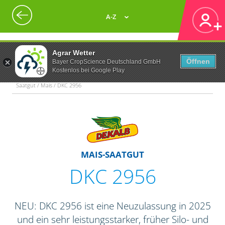
A-Z
Agrar Wetter
Öffnen
Bayer CropScience Deutschland GmbH
Kostenlos bei Google Play
Saatgut / Mais / DKC 2956
MAIS-SAATGUT
DKC 2956
NEU: DKC 2956 ist eine Neuzulassung in 2025
und ein sehr leistungsstarker, früher Silo- und