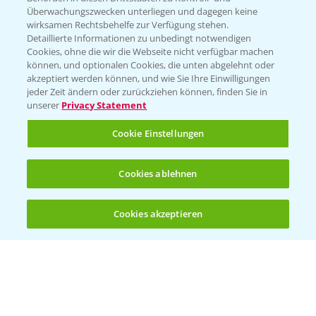
Überwachungszwecken unterliegen und dagegen keine
wirksamen Rechtsbehelfe zur Verfügung stehen.
Detaillierte Informationen zu unbedingt notwendigen
Cookies, ohne die wir die Webseite nicht verfügbar machen
können, und optionalen Cookies, die unten abgelehnt oder
akzeptiert werden können, und wie Sie Ihre Einwilligungen
jeder Zeit ändern oder zurückziehen können, finden Sie in
Folgen Sie uns
unserer
Privacy Statement
Cookie Einstellungen
Cookies ablehnen
Cookies akzeptieren
Öffnen
Bis zu 4 Produkte vergleichen:
(noch 4)
Allgemeine Nutzungsbedingungen
Datenschutzerklärung
Impressum
Gebrauchshinweise
© Bayer CropScience Deutschland GmbH