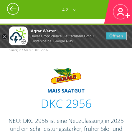
A-Z
Agrar Wetter
Öffnen
Bayer CropScience Deutschland GmbH
Kostenlos bei Google Play
Saatgut / Mais / DKC 2956
MAIS-SAATGUT
DKC 2956
NEU: DKC 2956 ist eine Neuzulassung in 2025
und ein sehr leistungsstarker, früher Silo- und