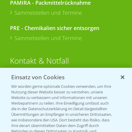
PAMIRA - Packmittelrücknahme
Sammelstellen und Termine
PRE - Chemikalien sicher entsorgen
Sammelstellen und Termine
Kontakt & Notfall
Einsatz von Cookies
Beratung auf WhatsApp
T.
+49 (0)174 346 564 1
Wir würden gerne optionale Cookies verwenden, um Ihre
Nutzung dieser Website besser zu verstehen, unsere
Website zu verbessern und Informationen mit unseren
KONTAKT
Werbepartnern zu teilen. Ihre Einwilligung umfasst auch
die in der Datenschutzerklärung im Detail dargestellten
Übermittlungen an Empfänger in unsicheren Drittstaaten,
Hilfe in Notfällen
wie insbesondere den USA. Dort besteht das Risiko, dass
Ihre derart übermittelten Daten dem Zugriff durch
T.
+49 (0)214/30-20220
Behörden in diesen Drittstaaten zu Kontroll- und