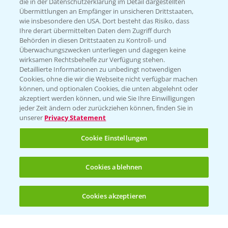
die in der Datenschutzerklärung im Detail dargestellten
Übermittlungen an Empfänger in unsicheren Drittstaaten,
Hilfe in Notfällen
wie insbesondere den USA. Dort besteht das Risiko, dass
Ihre derart übermittelten Daten dem Zugriff durch
T.
+49 (0)214/30-20220
Behörden in diesen Drittstaaten zu Kontroll- und
Überwachungszwecken unterliegen und dagegen keine
wirksamen Rechtsbehelfe zur Verfügung stehen.
Detaillierte Informationen zu unbedingt notwendigen
Cookies, ohne die wir die Webseite nicht verfügbar machen
können, und optionalen Cookies, die unten abgelehnt oder
akzeptiert werden können, und wie Sie Ihre Einwilligungen
jeder Zeit ändern oder zurückziehen können, finden Sie in
Folgen Sie uns
unserer
Privacy Statement
Cookie Einstellungen
Cookies ablehnen
Cookies akzeptieren
Allgemeine Nutzungsbedingungen
Datenschutzerklärung
Impressum
Gebrauchshinweise