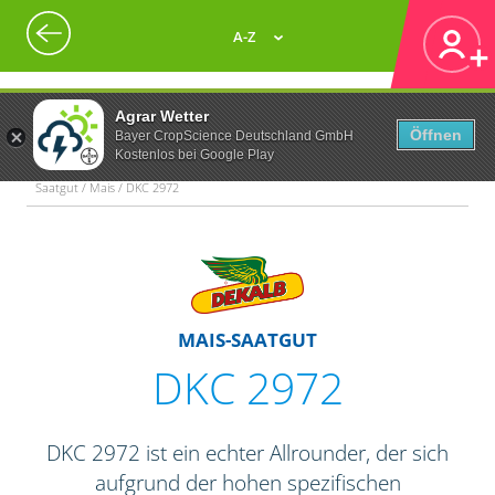
A-Z
Agrar Wetter
Öffnen
Bayer CropScience Deutschland GmbH
Kostenlos bei Google Play
Saatgut / Mais / DKC 2972
MAIS-SAATGUT
DKC 2972
DKC 2972 ist ein echter Allrounder, der sich
aufgrund der hohen spezifischen