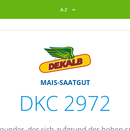
A-Z
MAIS-SAATGUT
DKC 2972
lrounder, der sich aufgrund der hohen 