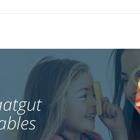
atgut
ables