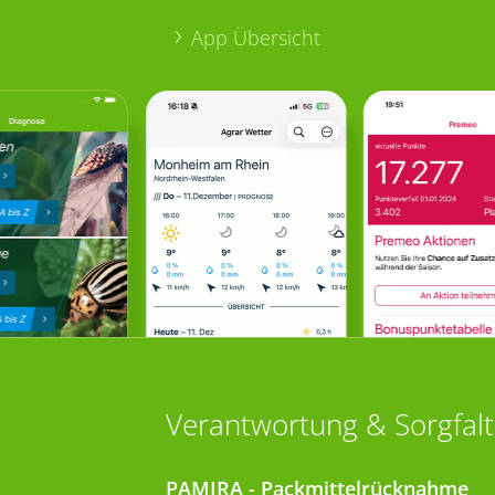
App Übersicht
Verantwortung & Sorgfalt
PAMIRA - Packmittelrücknahme