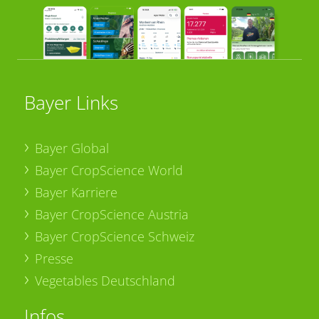
Bayer Links
Bayer Global
Bayer CropScience World
Bayer Karriere
Bayer CropScience Austria
Bayer CropScience Schweiz
Presse
Vegetables Deutschland
Infos