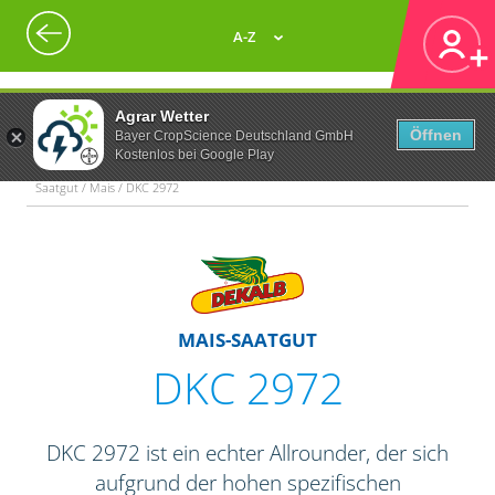
A-Z
Agrar Wetter
Öffnen
Bayer CropScience Deutschland GmbH
Kostenlos bei Google Play
Saatgut / Mais / DKC 2972
MAIS-SAATGUT
DKC 2972
DKC 2972 ist ein echter Allrounder, der sich
aufgrund der hohen spezifischen