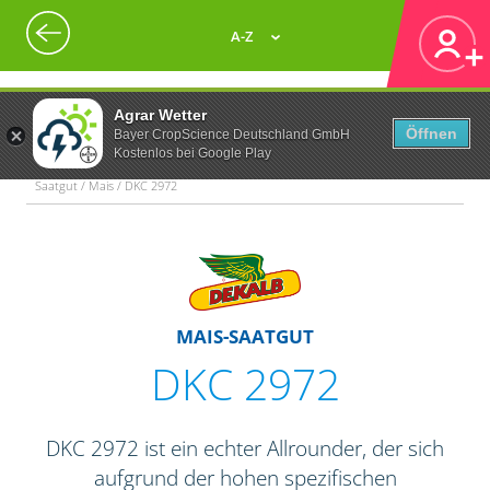
A-Z
Agrar Wetter
Öffnen
Bayer CropScience Deutschland GmbH
Kostenlos bei Google Play
Saatgut / Mais / DKC 2972
MAIS-SAATGUT
DKC 2972
DKC 2972 ist ein echter Allrounder, der sich
aufgrund der hohen spezifischen