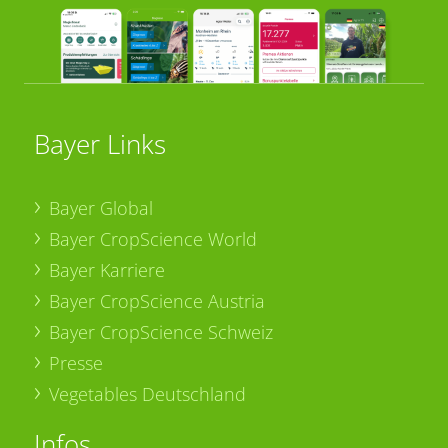
Bayer Links
Bayer Global
Bayer CropScience World
Bayer Karriere
Bayer CropScience Austria
Bayer CropScience Schweiz
Presse
Vegetables Deutschland
Infos