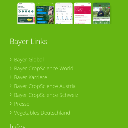
Bayer Links
Bayer Global
Bayer CropScience World
Bayer Karriere
Bayer CropScience Austria
Bayer CropScience Schweiz
Presse
Vegetables Deutschland
Infos