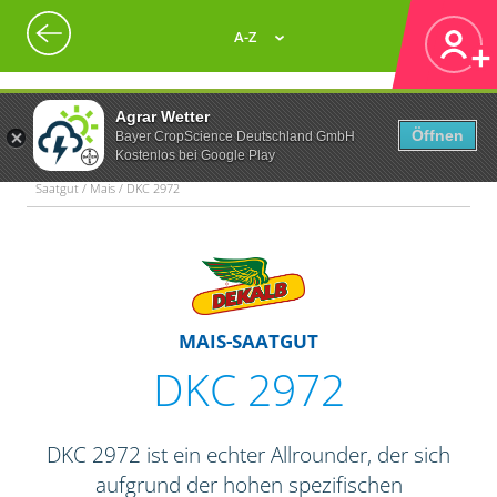
A-Z
Agrar Wetter
Öffnen
Bayer CropScience Deutschland GmbH
Kostenlos bei Google Play
Saatgut / Mais / DKC 2972
MAIS-SAATGUT
DKC 2972
DKC 2972 ist ein echter Allrounder, der sich
aufgrund der hohen spezifischen