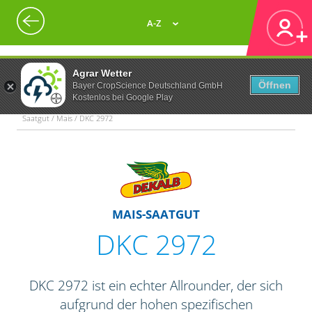
A-Z
Agrar Wetter
Öffnen
Bayer CropScience Deutschland GmbH
Kostenlos bei Google Play
Saatgut / Mais / DKC 2972
MAIS-SAATGUT
DKC 2972
DKC 2972 ist ein echter Allrounder, der sich
aufgrund der hohen spezifischen