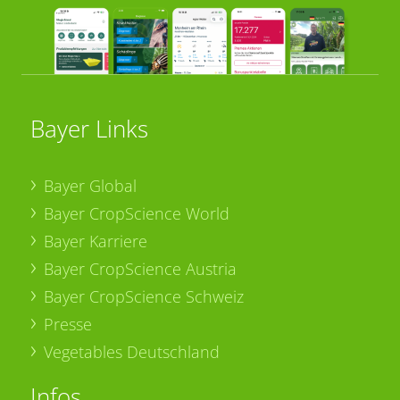
Bayer Links
Bayer Global
Bayer CropScience World
Bayer Karriere
Bayer CropScience Austria
Bayer CropScience Schweiz
Presse
Vegetables Deutschland
Infos