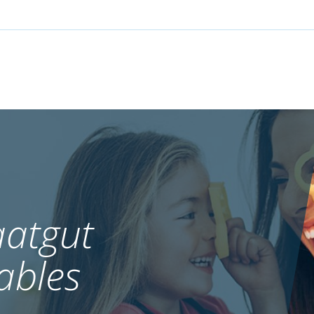
atgut
ables