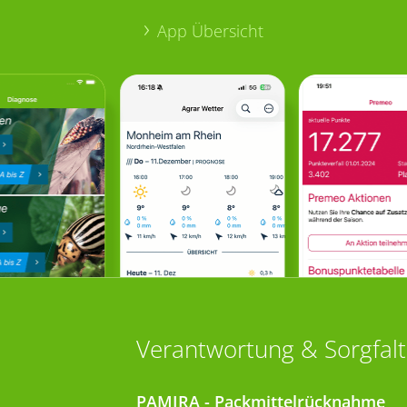
App Übersicht
Verantwortung & Sorgfalt
PAMIRA - Packmittelrücknahme