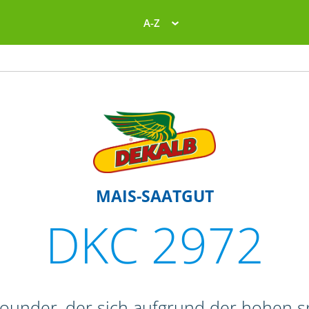
A-Z
MAIS-SAATGUT
DKC 2972
lrounder, der sich aufgrund der hohen 