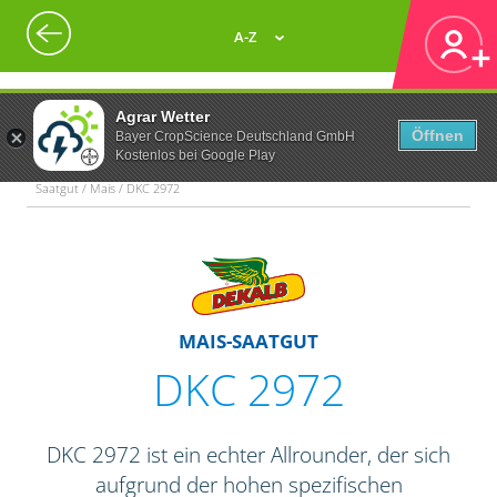
A-Z
Agrar Wetter
Öffnen
Bayer CropScience Deutschland GmbH
Kostenlos bei Google Play
Saatgut / Mais / DKC 2972
MAIS-SAATGUT
DKC 2972
DKC 2972 ist ein echter Allrounder, der sich
aufgrund der hohen spezifischen