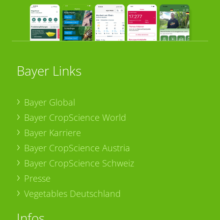
Bayer Links
Bayer Global
Bayer CropScience World
Bayer Karriere
Bayer CropScience Austria
Bayer CropScience Schweiz
Presse
Vegetables Deutschland
Infos