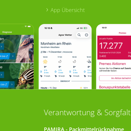
App Übersicht
Verantwortung & Sorgfalt
PAMIRA - Packmittelrücknahme