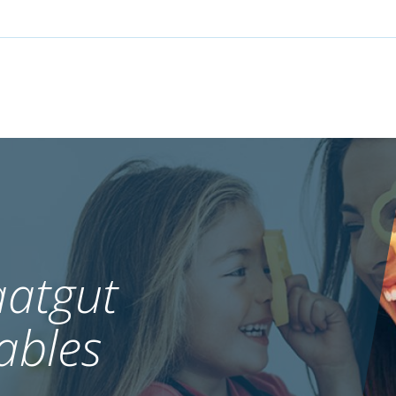
atgut
ables