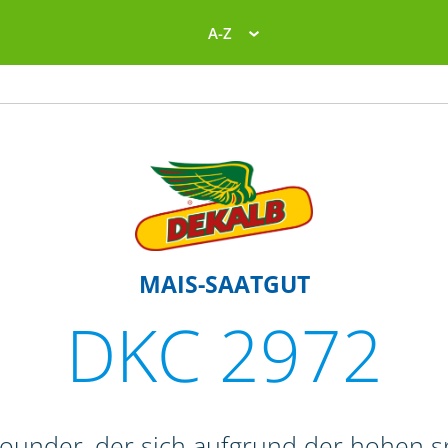
A-Z
MAIS-SAATGUT
DKC 2972
lrounder, der sich aufgrund der hohen 