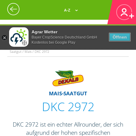
A-Z
Agrar Wetter
Öffnen
Bayer CropScience Deutschland GmbH
Kostenlos bei Google Play
Saatgut / Mais / DKC 2972
MAIS-SAATGUT
DKC 2972
DKC 2972 ist ein echter Allrounder, der sich
aufgrund der hohen spezifischen