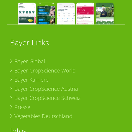
Bayer Links
Bayer Global
Bayer CropScience World
Bayer Karriere
Bayer CropScience Austria
Bayer CropScience Schweiz
Presse
Vegetables Deutschland
Infos