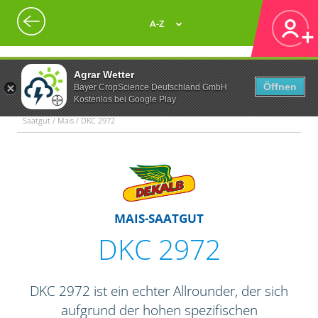
A-Z
Agrar Wetter
Öffnen
Bayer CropScience Deutschland GmbH
Kostenlos bei Google Play
Saatgut / Mais / DKC 2972
MAIS-SAATGUT
DKC 2972
DKC 2972 ist ein echter Allrounder, der sich
aufgrund der hohen spezifischen