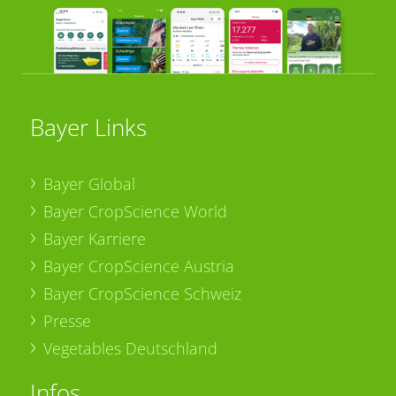
Bayer Links
Bayer Global
Bayer CropScience World
Bayer Karriere
Bayer CropScience Austria
Bayer CropScience Schweiz
Presse
Vegetables Deutschland
Infos