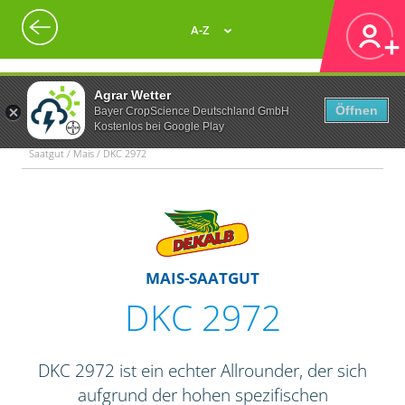
A-Z
Agrar Wetter
Öffnen
Bayer CropScience Deutschland GmbH
Kostenlos bei Google Play
Saatgut / Mais / DKC 2972
MAIS-SAATGUT
DKC 2972
DKC 2972 ist ein echter Allrounder, der sich
aufgrund der hohen spezifischen