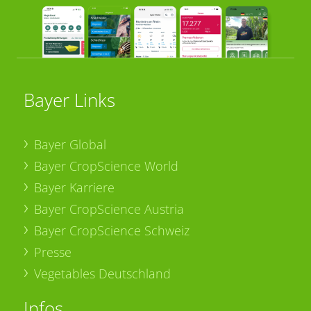
Bayer Links
Bayer Global
Bayer CropScience World
Bayer Karriere
Bayer CropScience Austria
Bayer CropScience Schweiz
Presse
Vegetables Deutschland
Infos