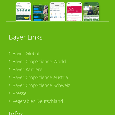
Bayer Links
Bayer Global
Bayer CropScience World
Bayer Karriere
Bayer CropScience Austria
Bayer CropScience Schweiz
Presse
Vegetables Deutschland
Infos