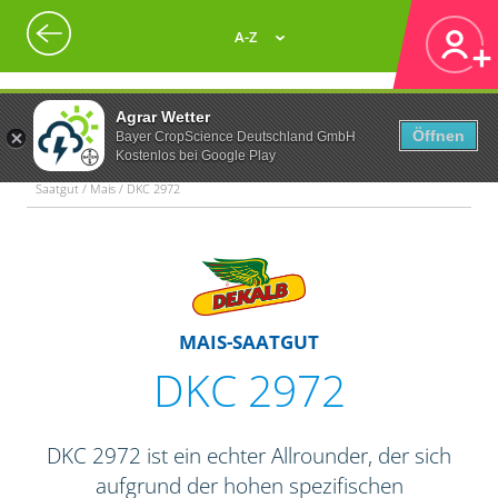
A-Z
Agrar Wetter
Öffnen
Bayer CropScience Deutschland GmbH
Kostenlos bei Google Play
Saatgut / Mais / DKC 2972
MAIS-SAATGUT
DKC 2972
DKC 2972 ist ein echter Allrounder, der sich
aufgrund der hohen spezifischen