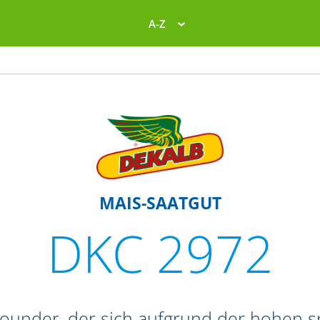
A-Z
MAIS-SAATGUT
DKC 2972
lrounder, der sich aufgrund der hohen 