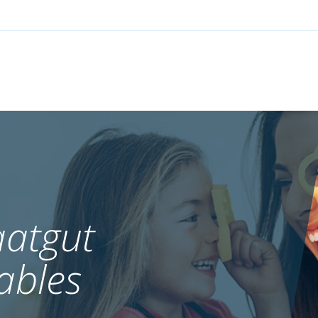
atgut
ables