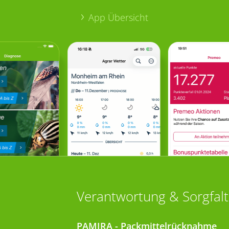
App Übersicht
Verantwortung & Sorgfalt
PAMIRA - Packmittelrücknahme