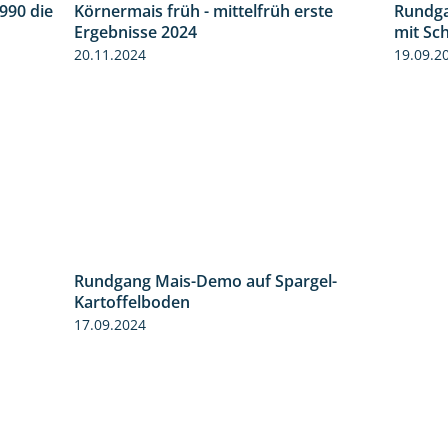
990 die
Rundga
2:14
Körnermais früh - mittelfrüh erste
mit Sc
4:29
Ergebnisse 2024
19.09.2
20.11.2024
Rundgang Mais-Demo auf Spargel-
9:53
Kartoffelboden
17.09.2024