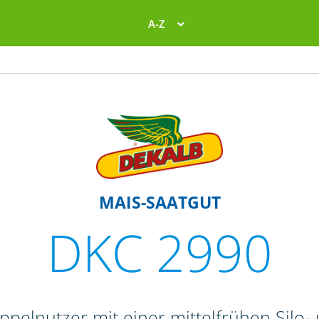
A-Z
MAIS-SAATGUT
DKC 2990
ppelnutzer mit einer mittelfrühen Silo- 