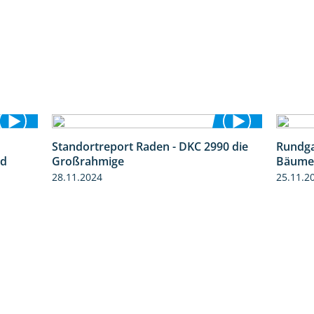
Standortreport Raden - DKC 2990 die
Rundg
7:53
4:28
nd
Großrahmige
Bäumen
28.11.2024
25.11.2