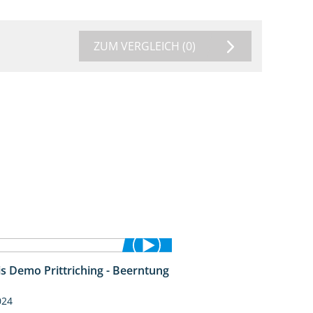
ZUM VERGLEICH
(0)
is Demo Prittriching - Beerntung
12:28
024