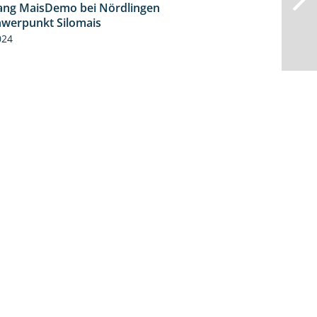
ng MaisDemo bei Nördlingen
10:51
hwerpunkt Silomais
024