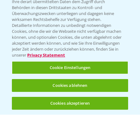
Züchterangaben
Ihre derart übermittelten Daten dem Zugriff durch
Behörden in diesen Drittstaaten zu Kontroll- und
Überwachungszwecken unterliegen und dagegen keine
wirksamen Rechtsbehelfe zur Verfügung stehen.
Detaillierte Informationen zu unbedingt notwendigen
Pflanzenphysiologie
Cookies, ohne die wir die Webseite nicht verfügbar machen
können, und optionalen Cookies, die unten abgelehnt oder
akzeptiert werden können, und wie Sie Ihre Einwilligungen
Ertragssicherheit
jeder Zeit ändern oder zurückziehen können, finden Sie in
unserer
Privacy Statement
Ertragsmerkmale Silomais
Cookie Einstellungen
Ertragsmerkmale Körnermais
Cookies ablehnen
Cookies akzeptieren
Öffnen
Bis zu 4 Produkte vergleichen:
(noch 4)