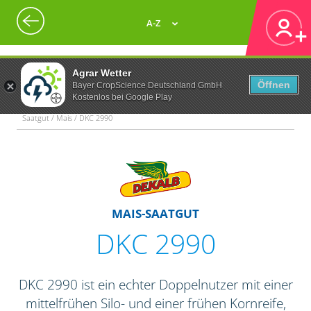
A-Z
Agrar Wetter
Öffnen
Bayer CropScience Deutschland GmbH
Kostenlos bei Google Play
Saatgut / Mais / DKC 2990
MAIS-SAATGUT
DKC 2990
DKC 2990 ist ein echter Doppelnutzer mit einer
mittelfrühen Silo- und einer frühen Kornreife,