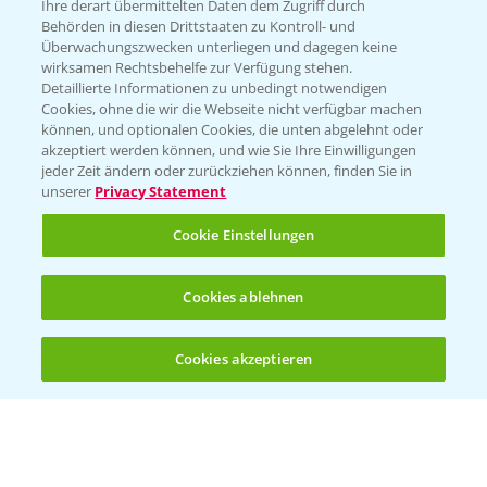
Züchterangaben
Ihre derart übermittelten Daten dem Zugriff durch
Behörden in diesen Drittstaaten zu Kontroll- und
Überwachungszwecken unterliegen und dagegen keine
wirksamen Rechtsbehelfe zur Verfügung stehen.
Detaillierte Informationen zu unbedingt notwendigen
Pflanzenphysiologie
Cookies, ohne die wir die Webseite nicht verfügbar machen
können, und optionalen Cookies, die unten abgelehnt oder
akzeptiert werden können, und wie Sie Ihre Einwilligungen
Ertragssicherheit
jeder Zeit ändern oder zurückziehen können, finden Sie in
unserer
Privacy Statement
Ertragsmerkmale Silomais
Cookie Einstellungen
Ertragsmerkmale Körnermais
Cookies ablehnen
Cookies akzeptieren
Öffnen
Bis zu 4 Produkte vergleichen:
(noch 4)