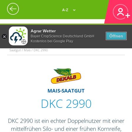
A-Z
Agrar Wetter
Öffnen
Bayer CropScience Deutschland GmbH
Kostenlos bei Google Play
Saatgut / Mais / DKC 2990
MAIS-SAATGUT
DKC 2990
DKC 2990 ist ein echter Doppelnutzer mit einer
mittelfrühen Silo- und einer frühen Kornreife,