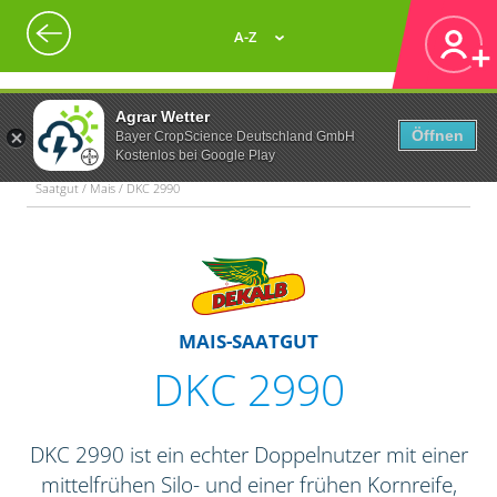
A-Z
Agrar Wetter
Öffnen
Bayer CropScience Deutschland GmbH
Kostenlos bei Google Play
Saatgut / Mais / DKC 2990
MAIS-SAATGUT
DKC 2990
DKC 2990 ist ein echter Doppelnutzer mit einer
mittelfrühen Silo- und einer frühen Kornreife,