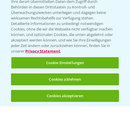
Züchterangaben
Ihre derart übermittelten Daten dem Zugriff durch
Behörden in diesen Drittstaaten zu Kontroll- und
Überwachungszwecken unterliegen und dagegen keine
wirksamen Rechtsbehelfe zur Verfügung stehen.
Detaillierte Informationen zu unbedingt notwendigen
Pflanzenphysiologie
Cookies, ohne die wir die Webseite nicht verfügbar machen
können, und optionalen Cookies, die unten abgelehnt oder
akzeptiert werden können, und wie Sie Ihre Einwilligungen
Ertragssicherheit
jeder Zeit ändern oder zurückziehen können, finden Sie in
unserer
Privacy Statement
Ertragsmerkmale Silomais
Cookie Einstellungen
Ertragsmerkmale Körnermais
Cookies ablehnen
Cookies akzeptieren
Öffnen
Bis zu 4 Produkte vergleichen:
(noch 4)