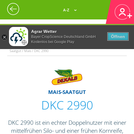
A-Z
Agrar Wetter
Öffnen
Bayer CropScience Deutschland GmbH
Kostenlos bei Google Play
Saatgut / Mais / DKC 2990
MAIS-SAATGUT
DKC 2990
DKC 2990 ist ein echter Doppelnutzer mit einer
mittelfrühen Silo- und einer frühen Kornreife,