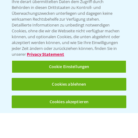
Züchterangaben
Ihre derart übermittelten Daten dem Zugriff durch
Behörden in diesen Drittstaaten zu Kontroll- und
Überwachungszwecken unterliegen und dagegen keine
wirksamen Rechtsbehelfe zur Verfügung stehen.
Detaillierte Informationen zu unbedingt notwendigen
Pflanzenphysiologie
Cookies, ohne die wir die Webseite nicht verfügbar machen
können, und optionalen Cookies, die unten abgelehnt oder
akzeptiert werden können, und wie Sie Ihre Einwilligungen
Ertragssicherheit
jeder Zeit ändern oder zurückziehen können, finden Sie in
unserer
Privacy Statement
Ertragsmerkmale Silomais
Cookie Einstellungen
Ertragsmerkmale Körnermais
Cookies ablehnen
Cookies akzeptieren
Öffnen
Bis zu 4 Produkte vergleichen:
(noch 4)