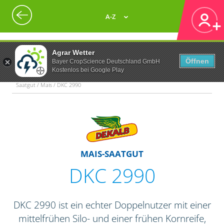
A-Z
Agrar Wetter
Öffnen
Bayer CropScience Deutschland GmbH
Kostenlos bei Google Play
Saatgut / Mais / DKC 2990
MAIS-SAATGUT
DKC 2990
DKC 2990 ist ein echter Doppelnutzer mit einer
mittelfrühen Silo- und einer frühen Kornreife,