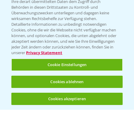
Züchterangaben
Ihre derart übermittelten Daten dem Zugriff durch
Behörden in diesen Drittstaaten zu Kontroll- und
Überwachungszwecken unterliegen und dagegen keine
wirksamen Rechtsbehelfe zur Verfügung stehen.
Detaillierte Informationen zu unbedingt notwendigen
Pflanzenphysiologie
Cookies, ohne die wir die Webseite nicht verfügbar machen
können, und optionalen Cookies, die unten abgelehnt oder
akzeptiert werden können, und wie Sie Ihre Einwilligungen
Ertragssicherheit
jeder Zeit ändern oder zurückziehen können, finden Sie in
unserer
Privacy Statement
Ertragsmerkmale Silomais
Cookie Einstellungen
Ertragsmerkmale Körnermais
Cookies ablehnen
Cookies akzeptieren
Öffnen
Bis zu 4 Produkte vergleichen:
(noch 4)