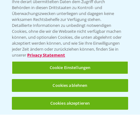
Züchterangaben
Ihre derart übermittelten Daten dem Zugriff durch
Behörden in diesen Drittstaaten zu Kontroll- und
Überwachungszwecken unterliegen und dagegen keine
wirksamen Rechtsbehelfe zur Verfügung stehen.
Detaillierte Informationen zu unbedingt notwendigen
Pflanzenphysiologie
Cookies, ohne die wir die Webseite nicht verfügbar machen
können, und optionalen Cookies, die unten abgelehnt oder
akzeptiert werden können, und wie Sie Ihre Einwilligungen
Ertragssicherheit
jeder Zeit ändern oder zurückziehen können, finden Sie in
unserer
Privacy Statement
Ertragsmerkmale Silomais
Cookie Einstellungen
Ertragsmerkmale Körnermais
Cookies ablehnen
Cookies akzeptieren
Öffnen
Bis zu 4 Produkte vergleichen:
(noch 4)