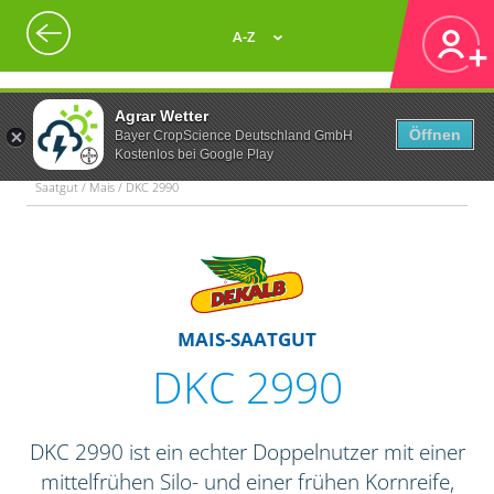
A-Z
Agrar Wetter
Öffnen
Bayer CropScience Deutschland GmbH
Kostenlos bei Google Play
Saatgut / Mais / DKC 2990
MAIS-SAATGUT
DKC 2990
DKC 2990 ist ein echter Doppelnutzer mit einer
mittelfrühen Silo- und einer frühen Kornreife,