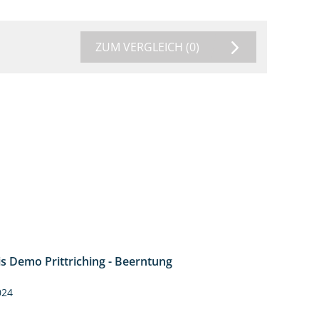
ZUM VERGLEICH
(0)
is Demo Prittriching - Beerntung
12:28
024