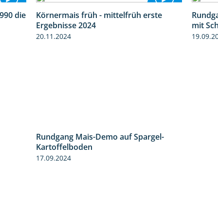
990 die
Körnermais früh - mittelfrüh erste
Rundga
2:14
4:29
Ergebnisse 2024
mit Sc
20.11.2024
19.09.2
Rundgang Mais-Demo auf Spargel-
9:53
Kartoffelboden
17.09.2024