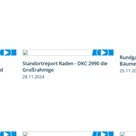
Rundg
Standortreport Raden - DKC 2990 die
Bäumen
7:53
4:28
nd
Großrahmige
25.11.2
28.11.2024