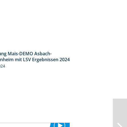
ang Mais-DEMO Asbach-
8:38
heim mit LSV Ergebnissen 2024
024