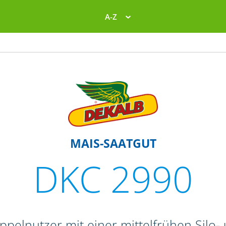
A-Z
MAIS-SAATGUT
DKC 2990
ppelnutzer mit einer mittelfrühen Silo- 