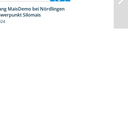
ng MaisDemo bei Nördlingen
10:51
hwerpunkt Silomais
024