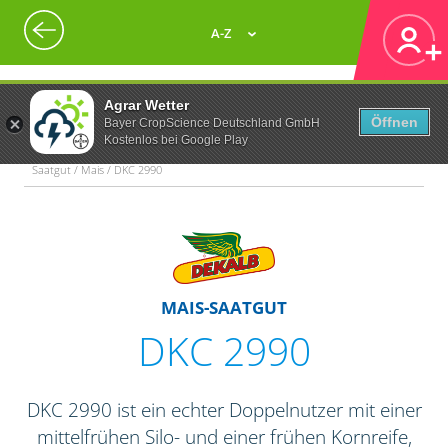
A-Z
Agrar Wetter
Öffnen
Bayer CropScience Deutschland GmbH
Kostenlos bei Google Play
Saatgut / Mais / DKC 2990
MAIS-SAATGUT
DKC 2990
DKC 2990 ist ein echter Doppelnutzer mit einer
mittelfrühen Silo- und einer frühen Kornreife,