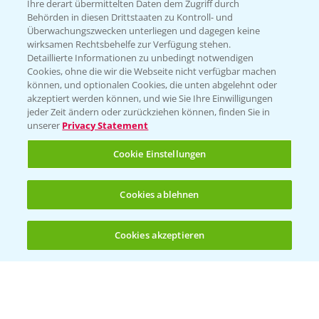
Züchterangaben
Ihre derart übermittelten Daten dem Zugriff durch
Behörden in diesen Drittstaaten zu Kontroll- und
Überwachungszwecken unterliegen und dagegen keine
wirksamen Rechtsbehelfe zur Verfügung stehen.
Detaillierte Informationen zu unbedingt notwendigen
Pflanzenphysiologie
Cookies, ohne die wir die Webseite nicht verfügbar machen
können, und optionalen Cookies, die unten abgelehnt oder
akzeptiert werden können, und wie Sie Ihre Einwilligungen
Ertragssicherheit
jeder Zeit ändern oder zurückziehen können, finden Sie in
unserer
Privacy Statement
Ertragsmerkmale Silomais
Cookie Einstellungen
Ertragsmerkmale Körnermais
Cookies ablehnen
Cookies akzeptieren
Öffnen
Bis zu 4 Produkte vergleichen:
(noch 4)