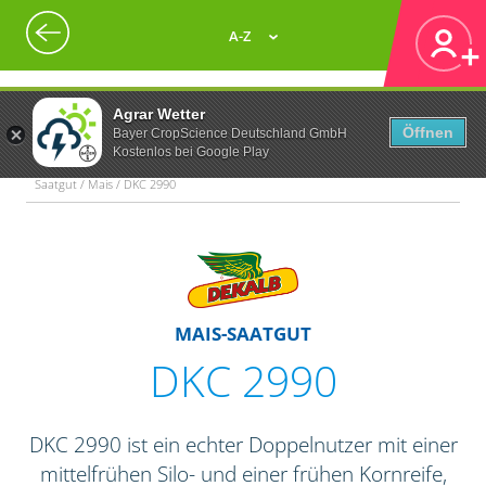
A-Z
Agrar Wetter
Öffnen
Bayer CropScience Deutschland GmbH
Kostenlos bei Google Play
Saatgut / Mais / DKC 2990
MAIS-SAATGUT
DKC 2990
DKC 2990 ist ein echter Doppelnutzer mit einer
mittelfrühen Silo- und einer frühen Kornreife,