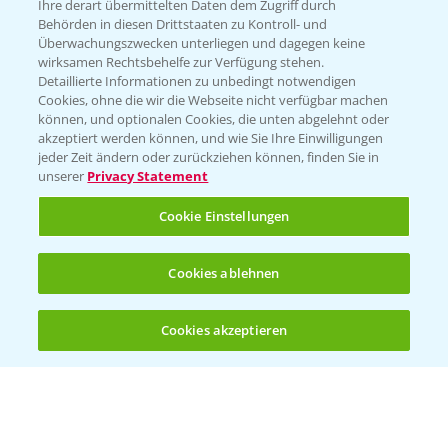
Züchterangaben
Ihre derart übermittelten Daten dem Zugriff durch
Behörden in diesen Drittstaaten zu Kontroll- und
Überwachungszwecken unterliegen und dagegen keine
wirksamen Rechtsbehelfe zur Verfügung stehen.
Detaillierte Informationen zu unbedingt notwendigen
Pflanzenphysiologie
Cookies, ohne die wir die Webseite nicht verfügbar machen
können, und optionalen Cookies, die unten abgelehnt oder
akzeptiert werden können, und wie Sie Ihre Einwilligungen
Ertragssicherheit
jeder Zeit ändern oder zurückziehen können, finden Sie in
unserer
Privacy Statement
Ertragsmerkmale Silomais
Cookie Einstellungen
Ertragsmerkmale Körnermais
Cookies ablehnen
Cookies akzeptieren
Öffnen
Bis zu 4 Produkte vergleichen:
(noch 4)