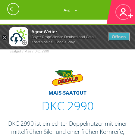
A-Z
Agrar Wetter
Öffnen
Bayer CropScience Deutschland GmbH
Kostenlos bei Google Play
Saatgut / Mais / DKC 2990
MAIS-SAATGUT
DKC 2990
DKC 2990 ist ein echter Doppelnutzer mit einer
mittelfrühen Silo- und einer frühen Kornreife,