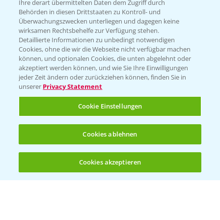
Züchterangaben
Ihre derart übermittelten Daten dem Zugriff durch
Behörden in diesen Drittstaaten zu Kontroll- und
Überwachungszwecken unterliegen und dagegen keine
wirksamen Rechtsbehelfe zur Verfügung stehen.
Detaillierte Informationen zu unbedingt notwendigen
Pflanzenphysiologie
Cookies, ohne die wir die Webseite nicht verfügbar machen
können, und optionalen Cookies, die unten abgelehnt oder
akzeptiert werden können, und wie Sie Ihre Einwilligungen
Ertragssicherheit
jeder Zeit ändern oder zurückziehen können, finden Sie in
unserer
Privacy Statement
Ertragsmerkmale Silomais
Cookie Einstellungen
Ertragsmerkmale Körnermais
Cookies ablehnen
Cookies akzeptieren
Öffnen
Bis zu 4 Produkte vergleichen:
(noch 4)