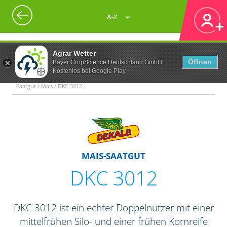
A-Z
Agrar Wetter
Öffnen
Bayer CropScience Deutschland GmbH
Kostenlos bei Google Play
Saatgut / Mais / DKC 3012
MAIS-SAATGUT
DKC 3012
DKC 3012 ist ein echter Doppelnutzer mit einer
mittelfrühen Silo- und einer frühen Kornreife