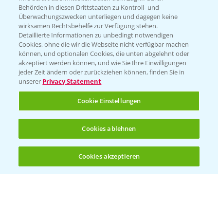
Behörden in diesen Drittstaaten zu Kontroll- und
Überwachungszwecken unterliegen und dagegen keine
wirksamen Rechtsbehelfe zur Verfügung stehen.
Folgen Sie uns
Detaillierte Informationen zu unbedingt notwendigen
Cookies, ohne die wir die Webseite nicht verfügbar machen
können, und optionalen Cookies, die unten abgelehnt oder
akzeptiert werden können, und wie Sie Ihre Einwilligungen
jeder Zeit ändern oder zurückziehen können, finden Sie in
unserer
Privacy Statement
Cookie Einstellungen
Allgemeine Nutzungsbedingungen
Datenschutzerklärung
Cookies ablehnen
Impressum
Gebrauchshinweise
Cookies akzeptieren
Öffnen
Bis zu 4 Produkte vergleichen:
(noch 4)
© Bayer CropScience Deutschland GmbH