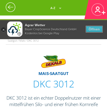
A-Z
Agrar Wetter
Öffnen
Bayer CropScience Deutschland GmbH
Kostenlos bei Google Play
Saatgut / Mais / DKC 3012
MAIS-SAATGUT
DKC 3012
DKC 3012 ist ein echter Doppelnutzer mit einer
mittelfrühen Silo- und einer frühen Kornreife