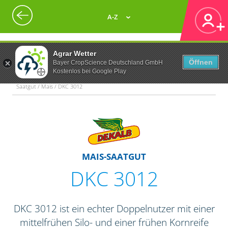
A-Z
Agrar Wetter
Öffnen
Bayer CropScience Deutschland GmbH
Kostenlos bei Google Play
Saatgut / Mais / DKC 3012
MAIS-SAATGUT
DKC 3012
DKC 3012 ist ein echter Doppelnutzer mit einer
mittelfrühen Silo- und einer frühen Kornreife