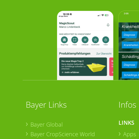
Bayer Links
Infos
LINKS
Bayer Global
Bayer CropScience World
Apps