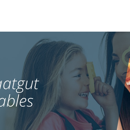
atgut
ables