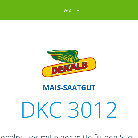
A-Z
MAIS-SAATGUT
DKC 3012
ppelnutzer mit einer mittelfrühen Silo-