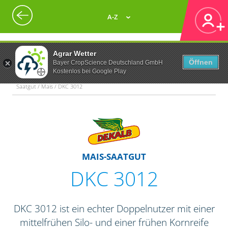
A-Z
Agrar Wetter
Öffnen
Bayer CropScience Deutschland GmbH
Kostenlos bei Google Play
Saatgut / Mais / DKC 3012
MAIS-SAATGUT
DKC 3012
DKC 3012 ist ein echter Doppelnutzer mit einer
mittelfrühen Silo- und einer frühen Kornreife