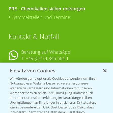
PRE - Chemikalien sicher entsorgen
Sammelstellen und Termine
Kontakt & Notfall
Beratung auf WhatsApp
T.
+49 (0)174 346 564 1
Einsatz von Cookies
KONTAKT
Wir würden gerne optionale Cookies verwenden, um Ihre
Nutzung dieser Website besser zu verstehen, unsere
Hilfe in Notfällen
Website zu verbessern und Informationen mit unseren
T.
+49 (0)214/30-20220
Werbepartnern zu teilen. Ihre Einwilligung umfasst auch
die in der Datenschutzerklärung im Detail dargestellten
Übermittlungen an Empfänger in unsicheren Drittstaaten,
wie insbesondere den USA. Dort besteht das Risiko, dass
Ihre derart übermittelten Daten dem Zugriff durch