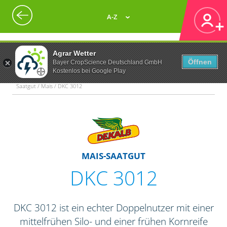
A-Z
Agrar Wetter
Öffnen
Bayer CropScience Deutschland GmbH
Kostenlos bei Google Play
Saatgut / Mais / DKC 3012
MAIS-SAATGUT
DKC 3012
DKC 3012 ist ein echter Doppelnutzer mit einer
mittelfrühen Silo- und einer frühen Kornreife