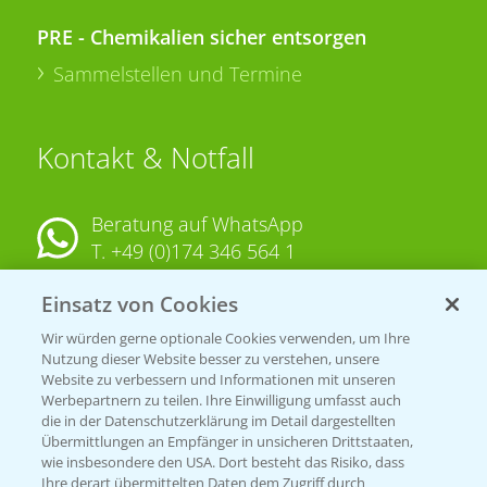
PRE - Chemikalien sicher entsorgen
Sammelstellen und Termine
Kontakt & Notfall
Beratung auf WhatsApp
T.
+49 (0)174 346 564 1
Einsatz von Cookies
KONTAKT
Wir würden gerne optionale Cookies verwenden, um Ihre
Nutzung dieser Website besser zu verstehen, unsere
Hilfe in Notfällen
Website zu verbessern und Informationen mit unseren
T.
+49 (0)214/30-20220
Werbepartnern zu teilen. Ihre Einwilligung umfasst auch
die in der Datenschutzerklärung im Detail dargestellten
Übermittlungen an Empfänger in unsicheren Drittstaaten,
wie insbesondere den USA. Dort besteht das Risiko, dass
Ihre derart übermittelten Daten dem Zugriff durch