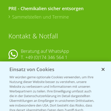
PRE - Chemikalien sicher entsorgen
Sammelstellen und Termine
Kontakt & Notfall
Beratung auf WhatsApp
T.
+49 (0)174 346 564 1
Einsatz von Cookies
KONTAKT
Wir würden gerne optionale Cookies verwenden, um Ihre
Nutzung dieser Website besser zu verstehen, unsere
Hilfe in Notfällen
Website zu verbessern und Informationen mit unseren
T.
+49 (0)214/30-20220
Werbepartnern zu teilen. Ihre Einwilligung umfasst auch
die in der Datenschutzerklärung im Detail dargestellten
Übermittlungen an Empfänger in unsicheren Drittstaaten,
wie insbesondere den USA. Dort besteht das Risiko, dass
Ihre derart übermittelten Daten dem Zugriff durch