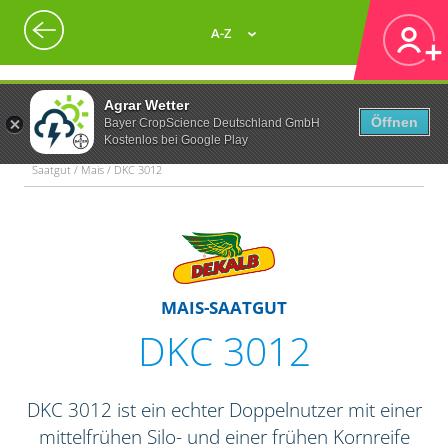
A-Z
Agrar Wetter
Öffnen
Bayer CropScience Deutschland GmbH
Kostenlos bei Google Play
Saatgut / Mais / DKC 3012
MAIS-SAATGUT
DKC 3012
DKC 3012 ist ein echter Doppelnutzer mit einer
mittelfrühen Silo- und einer frühen Kornreife