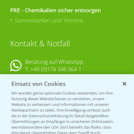
PRE - Chemikalien sicher entsorgen
Sammelstellen und Termine
Kontakt & Notfall
Beratung auf WhatsApp
T.
+49 (0)174 346 564 1
Einsatz von Cookies
KONTAKT
Wir würden gerne optionale Cookies verwenden, um Ihre
Nutzung dieser Website besser zu verstehen, unsere
Hilfe in Notfällen
Website zu verbessern und Informationen mit unseren
T.
+49 (0)214/30-20220
Werbepartnern zu teilen. Ihre Einwilligung umfasst auch
die in der Datenschutzerklärung im Detail dargestellten
Übermittlungen an Empfänger in unsicheren Drittstaaten,
wie insbesondere den USA. Dort besteht das Risiko, dass
Ihre derart übermittelten Daten dem Zugriff durch