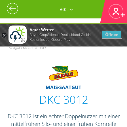
A-Z
Agrar Wetter
Öffnen
Bayer CropScience Deutschland GmbH
Kostenlos bei Google Play
Saatgut / Mais / DKC 3012
MAIS-SAATGUT
DKC 3012
DKC 3012 ist ein echter Doppelnutzer mit einer
mittelfrühen Silo- und einer frühen Kornreife