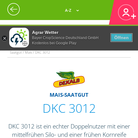
A-Z
Agrar Wetter
Öffnen
Bayer CropScience Deutschland GmbH
Kostenlos bei Google Play
Saatgut / Mais / DKC 3012
MAIS-SAATGUT
DKC 3012
DKC 3012 ist ein echter Doppelnutzer mit einer
mittelfrühen Silo- und einer frühen Kornreife