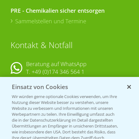
PRE - Chemikalien sicher entsorgen
Sammelstellen und Termine
Kontakt & Notfall
Beratung auf WhatsApp
T.
+49 (0)174 346 564 1
Einsatz von Cookies
KONTAKT
Wir würden gerne optionale Cookies verwenden, um Ihre
Nutzung dieser Website besser zu verstehen, unsere
Hilfe in Notfällen
Website zu verbessern und Informationen mit unseren
T.
+49 (0)214/30-20220
Werbepartnern zu teilen. Ihre Einwilligung umfasst auch
die in der Datenschutzerklärung im Detail dargestellten
Übermittlungen an Empfänger in unsicheren Drittstaaten,
wie insbesondere den USA. Dort besteht das Risiko, dass
Ihre derart übermittelten Daten dem Zugriff durch