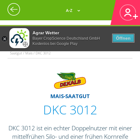
A-Z
Agrar Wetter
Öffnen
Bayer CropScience Deutschland GmbH
Kostenlos bei Google Play
Saatgut / Mais / DKC 3012
MAIS-SAATGUT
DKC 3012
DKC 3012 ist ein echter Doppelnutzer mit einer
mittelfrühen Silo- und einer frühen Kornreife