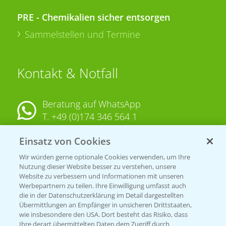
PRE - Chemikalien sicher entsorgen
Sammelstellen und Termine
Kontakt & Notfall
Beratung auf WhatsApp
T.
+49 (0)174 346 564 1
Einsatz von Cookies
KONTAKT
Wir würden gerne optionale Cookies verwenden, um Ihre
Nutzung dieser Website besser zu verstehen, unsere
Hilfe in Notfällen
Website zu verbessern und Informationen mit unseren
T.
+49 (0)214/30-20220
Werbepartnern zu teilen. Ihre Einwilligung umfasst auch
die in der Datenschutzerklärung im Detail dargestellten
Übermittlungen an Empfänger in unsicheren Drittstaaten,
wie insbesondere den USA. Dort besteht das Risiko, dass
Ihre derart übermittelten Daten dem Zugriff durch