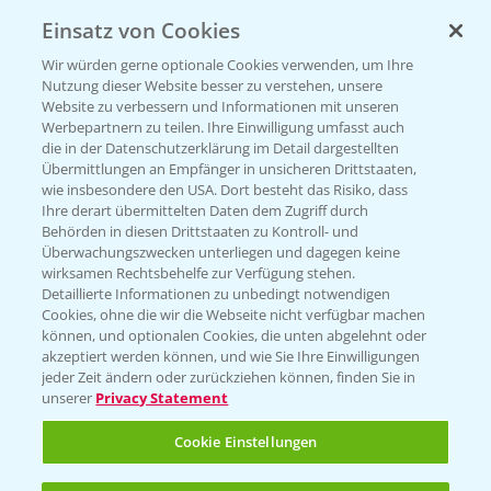
Einsatz von Cookies
Wir würden gerne optionale Cookies verwenden, um Ihre
Nutzung dieser Website besser zu verstehen, unsere
Website zu verbessern und Informationen mit unseren
Werbepartnern zu teilen. Ihre Einwilligung umfasst auch
die in der Datenschutzerklärung im Detail dargestellten
Übermittlungen an Empfänger in unsicheren Drittstaaten,
Rundgang - Silomais Demo Region
5:54
wie insbesondere den USA. Dort besteht das Risiko, dass
Augsburg
Ihre derart übermittelten Daten dem Zugriff durch
Behörden in diesen Drittstaaten zu Kontroll- und
24.09.2024
Überwachungszwecken unterliegen und dagegen keine
wirksamen Rechtsbehelfe zur Verfügung stehen.
Detaillierte Informationen zu unbedingt notwendigen
Cookies, ohne die wir die Webseite nicht verfügbar machen
können, und optionalen Cookies, die unten abgelehnt oder
akzeptiert werden können, und wie Sie Ihre Einwilligungen
jeder Zeit ändern oder zurückziehen können, finden Sie in
unserer
Privacy Statement
WEITERE VIDEOS
Cookie Einstellungen