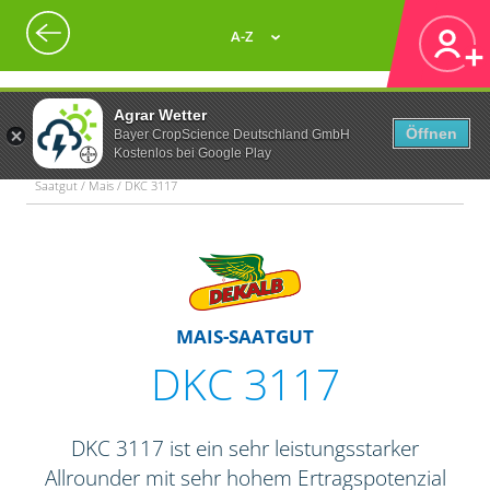
A-Z
Agrar Wetter
Öffnen
Bayer CropScience Deutschland GmbH
Kostenlos bei Google Play
Saatgut / Mais / DKC 3117
MAIS-SAATGUT
DKC 3117
DKC 3117 ist ein sehr leistungsstarker
Allrounder mit sehr hohem Ertragspotenzial