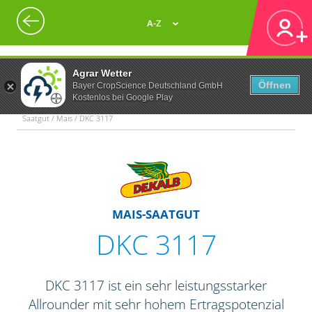
A-Z
Agrar Wetter
Öffnen
Bayer CropScience Deutschland GmbH
Kostenlos bei Google Play
Saatgut / Mais / DKC 3117
MAIS-SAATGUT
DKC 3117
DKC 3117 ist ein sehr leistungsstarker
Allrounder mit sehr hohem Ertragspotenzial