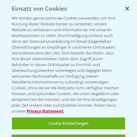
Einsatz von Cookies
Wir würden gerne optionale Cookies verwenden, um Ihre
Nutzung dieser Website besser zu verstehen, unsere
Website zu verbessern und Informationen mit unseren
Werbepartnern zu teilen. Ihre Einwilligung umfasst auch
die in der Datenschutzerklärung im Detail dargestellten
Rundgang - Silomais Demo Region
Übermittlungen an Empfänger in unsicheren Drittstaaten,
5:54
Augsburg
wie insbesondere den USA. Dort besteht das Risiko, dass
Ihre derart übermittelten Daten dem Zugriff durch
24.09.2024
Behörden in diesen Drittstaaten zu Kontroll- und
Überwachungszwecken unterliegen und dagegen keine
wirksamen Rechtsbehelfe zur Verfügung stehen.
Detaillierte Informationen zu unbedingt notwendigen
Cookies, ohne die wir die Webseite nicht verfügbar machen
können, und optionalen Cookies, die unten abgelehnt oder
akzeptiert werden können, und wie Sie Ihre Einwilligungen
jeder Zeit ändern oder zurückziehen können, finden Sie in
unserer
Privacy Statement
WEITERE VIDEOS
Cookie Einstellungen