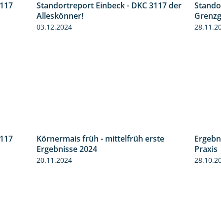
3117
Standortreport Einbeck - DKC 3117 der
Stando
1:10
1:04
Alleskönner!
Grenzg
03.12.2024
28.11.2
3117
Körnermais früh - mittelfrüh erste
Ergebn
3:00
4:29
Ergebnisse 2024
Praxis
20.11.2024
28.10.2