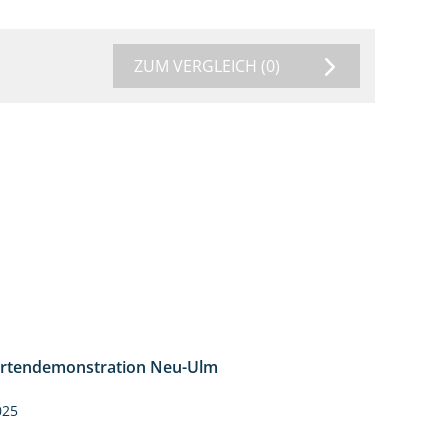
ZUM VERGLEICH
(0)
rtendemonstration Neu-Ulm
7:10
025