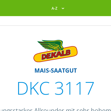
A-Z
MAIS-SAATGUT
DKC 3117
stungsstarker Allrounder mit sehr hohem