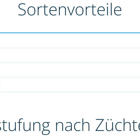
Sortenvorteile
g
stufung nach Züch