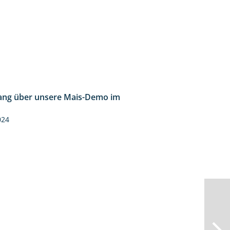
ng über unsere Mais-Demo im
9:08
024