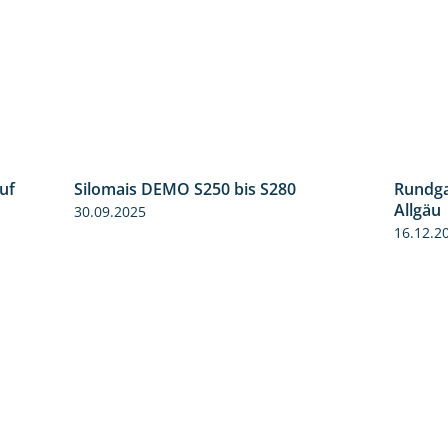
uf
Silomais DEMO S250 bis S280
Rundga
7:04
9:58
Allgäu
30.09.2025
16.12.2