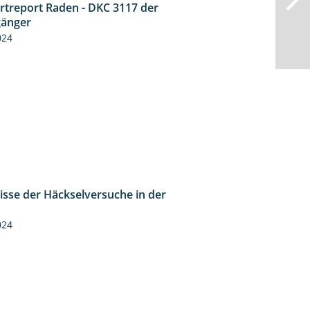
rtreport Raden - DKC 3117 der
2:26
änger
024
isse der Häckselversuche in der
5:16
024