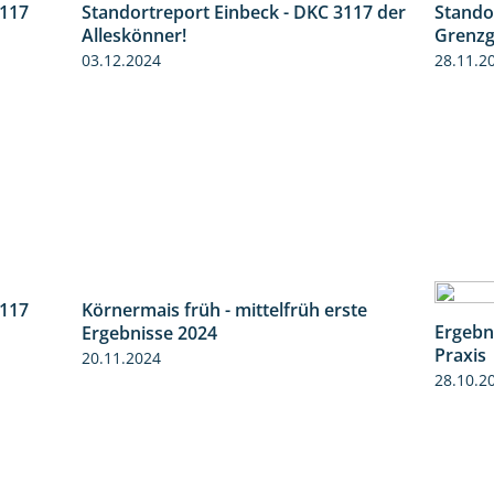
Standortreport Einbeck - DKC 3117 der
Stando
1:04
3117
Alleskönner!
Grenzg
1:10
03.12.2024
28.11.2
3117
Körnermais früh - mittelfrüh erste
3:00
4:29
Ergebn
Ergebnisse 2024
Praxis
20.11.2024
28.10.2