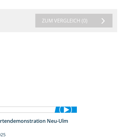
ZUM VERGLEICH
(0)
rtendemonstration Neu-Ulm
7:10
025