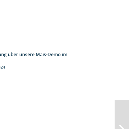
ng über unsere Mais-Demo im
9:08
024