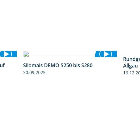
Rundga
uf
Silomais DEMO S250 bis S280
Allgäu
7:04
9:58
30.09.2025
16.12.2