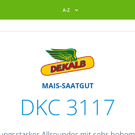
A-Z
MAIS-SAATGUT
DKC 3117
stungsstarker Allrounder mit sehr hohem