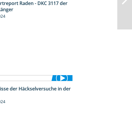
rtreport Raden - DKC 3117 der
2:26
änger
024
isse der Häckselversuche in der
5:16
024