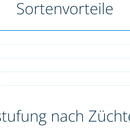
Sortenvorteile
g
stufung nach Züch