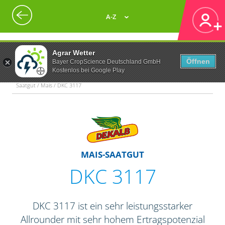
A-Z
Agrar Wetter
Öffnen
Bayer CropScience Deutschland GmbH
Kostenlos bei Google Play
Saatgut / Mais / DKC 3117
MAIS-SAATGUT
DKC 3117
DKC 3117 ist ein sehr leistungsstarker
Allrounder mit sehr hohem Ertragspotenzial