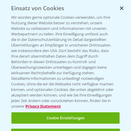
Einsatz von Cookies
Wir würden gerne optionale Cookies verwenden, um Ihre
Nutzung dieser Website besser zu verstehen, unsere
Website zu verbessern und Informationen mit unseren
Werbepartnern zu teilen. Ihre Einwilligung umfasst auch
die in der Datenschutzerklärung im Detail dargestellten
Übermittlungen an Empfänger in unsicheren Drittstaaten,
Rundgang - Silomais Demo Region
5:54
wie insbesondere den USA. Dort besteht das Risiko, dass
Augsburg
Ihre derart übermittelten Daten dem Zugriff durch
Behörden in diesen Drittstaaten zu Kontroll- und
24.09.2024
Überwachungszwecken unterliegen und dagegen keine
wirksamen Rechtsbehelfe zur Verfügung stehen.
Detaillierte Informationen zu unbedingt notwendigen
Cookies, ohne die wir die Webseite nicht verfügbar machen
können, und optionalen Cookies, die unten abgelehnt oder
akzeptiert werden können, und wie Sie Ihre Einwilligungen
jeder Zeit ändern oder zurückziehen können, finden Sie in
unserer
Privacy Statement
WEITERE VIDEOS
Cookie Einstellungen