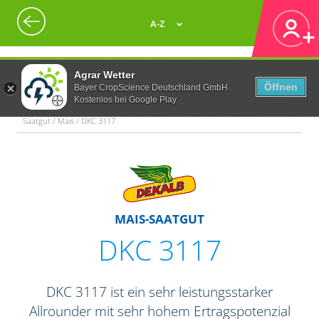
A-Z
Agrar Wetter
Öffnen
Bayer CropScience Deutschland GmbH
Kostenlos bei Google Play
Saatgut / Mais / DKC 3117
MAIS-SAATGUT
DKC 3117
DKC 3117 ist ein sehr leistungsstarker
Allrounder mit sehr hohem Ertragspotenzial