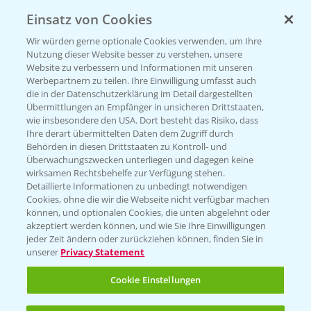
Einsatz von Cookies
Wir würden gerne optionale Cookies verwenden, um Ihre
Nutzung dieser Website besser zu verstehen, unsere
Website zu verbessern und Informationen mit unseren
Werbepartnern zu teilen. Ihre Einwilligung umfasst auch
die in der Datenschutzerklärung im Detail dargestellten
Übermittlungen an Empfänger in unsicheren Drittstaaten,
Rundgang - Silomais Demo Region
5:54
wie insbesondere den USA. Dort besteht das Risiko, dass
Augsburg
Ihre derart übermittelten Daten dem Zugriff durch
Behörden in diesen Drittstaaten zu Kontroll- und
24.09.2024
Überwachungszwecken unterliegen und dagegen keine
wirksamen Rechtsbehelfe zur Verfügung stehen.
Detaillierte Informationen zu unbedingt notwendigen
Cookies, ohne die wir die Webseite nicht verfügbar machen
können, und optionalen Cookies, die unten abgelehnt oder
akzeptiert werden können, und wie Sie Ihre Einwilligungen
jeder Zeit ändern oder zurückziehen können, finden Sie in
unserer
Privacy Statement
WEITERE VIDEOS
Cookie Einstellungen