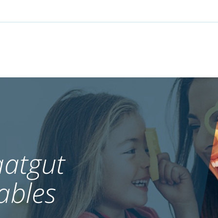
atgut
ables