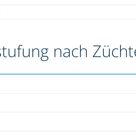
g
stufung nach Züch