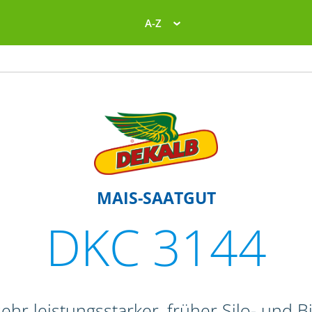
A-Z
MAIS-SAATGUT
DKC 3144
ehr leistungsstarker, früher Silo- und