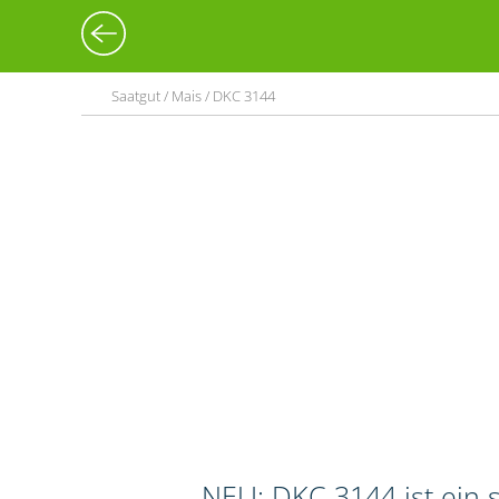
Saatgut / Mais / DKC 3144
NEU: DKC 3144 ist ein s