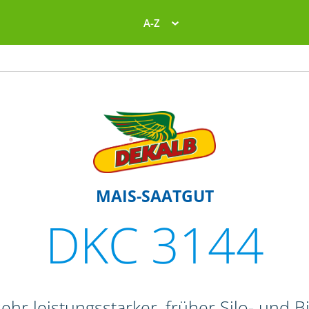
A-Z
MAIS-SAATGUT
DKC 3144
ehr leistungsstarker, früher Silo- und