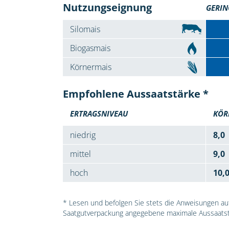
Nutzungseignung
GERIN
Silomais
Biogasmais
Körnermais
Empfohlene Aussaatstärke *
ERTRAGSNIVEAU
KÖR
niedrig
8,0
mittel
9,0
hoch
10,
* Lesen und befolgen Sie stets die Anweisungen auf 
Saatgutverpackung angegebene maximale Aussaatst