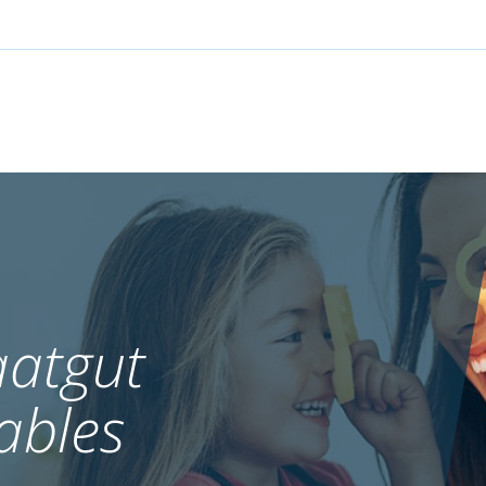
atgut
ables