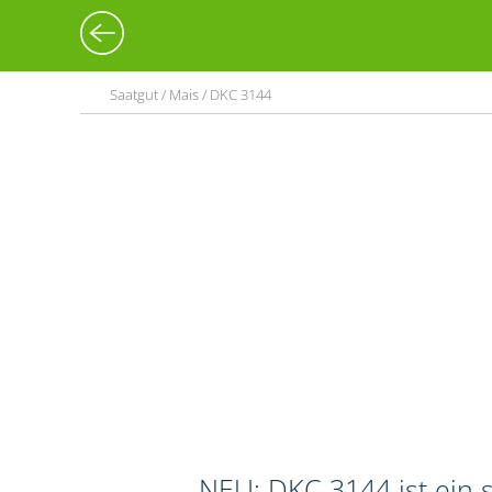
Saatgut / Mais / DKC 3144
NEU: DKC 3144 ist ein s