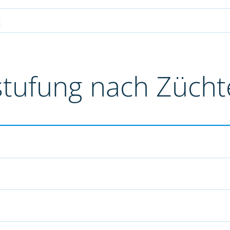
g
stufung nach Züch