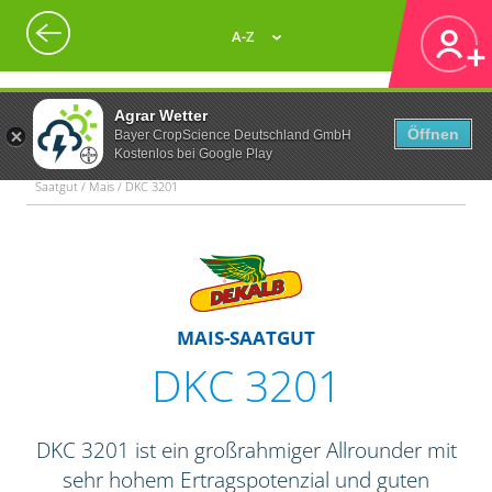
A-Z
Agrar Wetter
Öffnen
Bayer CropScience Deutschland GmbH
Kostenlos bei Google Play
Saatgut / Mais / DKC 3201
MAIS-SAATGUT
DKC 3201
DKC 3201 ist ein großrahmiger Allrounder mit
sehr hohem Ertragspotenzial und guten