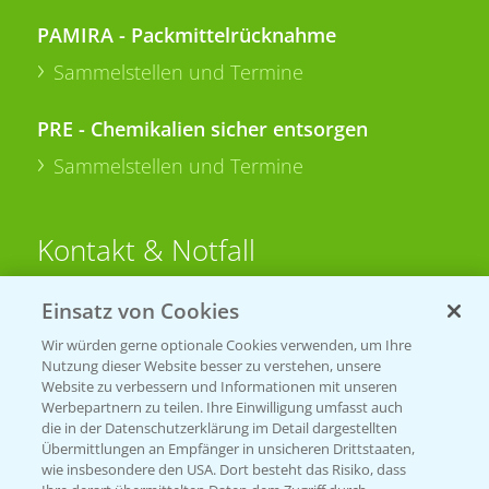
PAMIRA - Packmittelrücknahme
Sammelstellen und Termine
PRE - Chemikalien sicher entsorgen
Sammelstellen und Termine
Kontakt & Notfall
Einsatz von Cookies
Beratung auf WhatsApp
T.
+49 (0)174 346 564 1
Wir würden gerne optionale Cookies verwenden, um Ihre
Nutzung dieser Website besser zu verstehen, unsere
Website zu verbessern und Informationen mit unseren
KONTAKT
Werbepartnern zu teilen. Ihre Einwilligung umfasst auch
die in der Datenschutzerklärung im Detail dargestellten
Übermittlungen an Empfänger in unsicheren Drittstaaten,
Hilfe in Notfällen
wie insbesondere den USA. Dort besteht das Risiko, dass