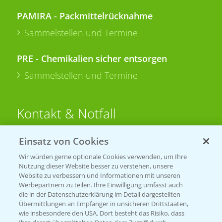
PAMIRA - Packmittelrücknahme
Sammelstellen und Termine
PRE - Chemikalien sicher entsorgen
Sammelstellen und Termine
Kontakt & Notfall
Einsatz von Cookies
Beratung auf WhatsApp
T.
+49 (0)174 346 564 1
Wir würden gerne optionale Cookies verwenden, um Ihre
Nutzung dieser Website besser zu verstehen, unsere
Website zu verbessern und Informationen mit unseren
KONTAKT
Werbepartnern zu teilen. Ihre Einwilligung umfasst auch
die in der Datenschutzerklärung im Detail dargestellten
Übermittlungen an Empfänger in unsicheren Drittstaaten,
Hilfe in Notfällen
wie insbesondere den USA. Dort besteht das Risiko, dass