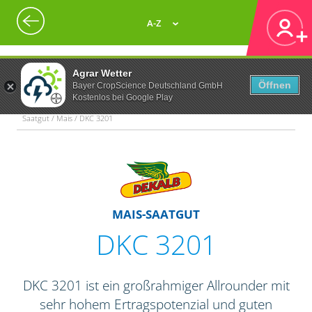
A-Z
Agrar Wetter
Öffnen
Bayer CropScience Deutschland GmbH
Kostenlos bei Google Play
Saatgut / Mais / DKC 3201
MAIS-SAATGUT
DKC 3201
DKC 3201 ist ein großrahmiger Allrounder mit
sehr hohem Ertragspotenzial und guten