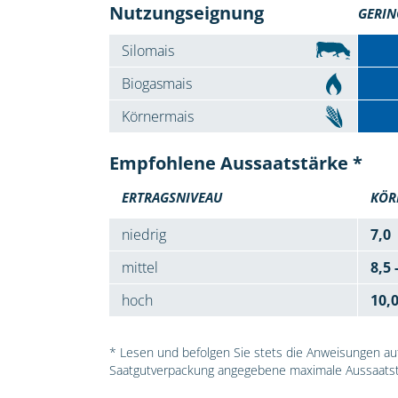
Nutzungseignung
GERIN
Silomais
Biogasmais
Körnermais
Empfohlene Aussaatstärke *
ERTRAGSNIVEAU
KÖR
niedrig
7,0
mittel
8,5 
hoch
10,
* Lesen und befolgen Sie stets die Anweisungen auf 
Saatgutverpackung angegebene maximale Aussaatst