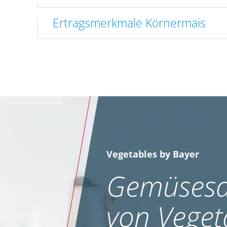
Ertragsmerkmale Körnermais
Vegetables by Bayer
Gemüsesa
von Veget