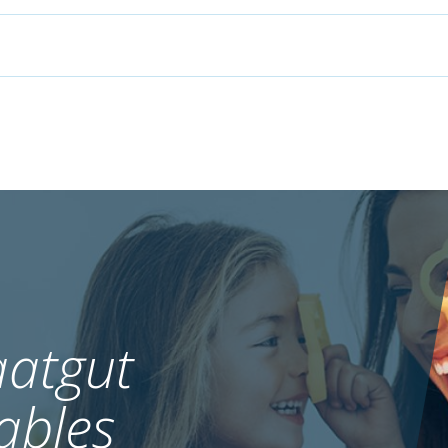
atgut
ables