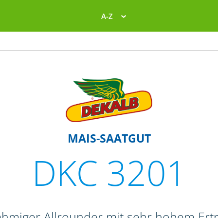
A-Z
MAIS-SAATGUT
DKC 3201
ahmiger Allrounder mit sehr hohem Ert